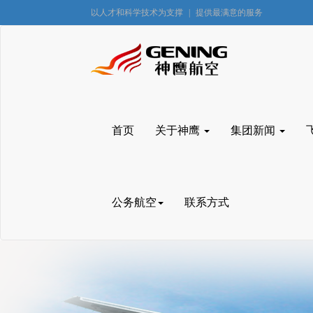
以人才和科学技术为支撑
|
提供最满意的服务
首页
关于神鹰
集团新闻
公务航空
联系方式