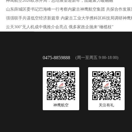
神鹰航空2026欢乐开局：总结展望迎新年，团建聚力暖融融
山东薛城区委书记巴海峰一行考察内蒙古神鹰航空集团 共探合作发展
强强联手共谋低空经济新篇章 内蒙古工业大学携科区科技局调研神鹰
云天300”无人机成中俄推介会亮点 俄多家政企抛来“橄榄枝”
0475-8859888
(周一至周五 9:00-18:00)
神鹰航空
关注有礼