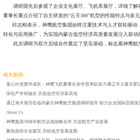
调研团先后参观了企业文化展厅、飞机库展厅，详细了解神
董事长重点介绍了自主研发的“云天300”机型的性能特点与
邱志刚表示，神鹰航空集团始终注重技术与人才双轮驱动，
转化与应用推广，为实现内蒙古低空经济高质量发展注入新动
此次调研为双方后续合作奠定了坚实基础，标志着神鹰航空
相关新闻：
童心向党爱伴成长：神鹰飞机董事长孙学慧率队助力通辽市儿童关爱
深化产学研融合 共筑低空经济新高地
通辽海关领导莅临内蒙古神鹰航空集团调研指导 助力企业国际贸易发
About Us
神鹰集团与纳辛航空达成战略合作 共促航空产业发展
聚焦政协全会建言 共绘低空发展蓝图