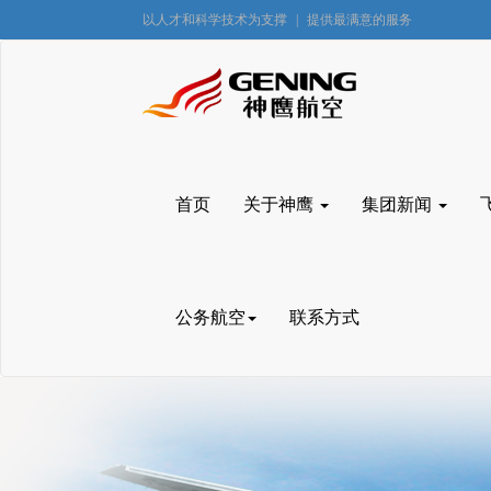
以人才和科学技术为支撑
|
提供最满意的服务
首页
关于神鹰
集团新闻
公务航空
联系方式