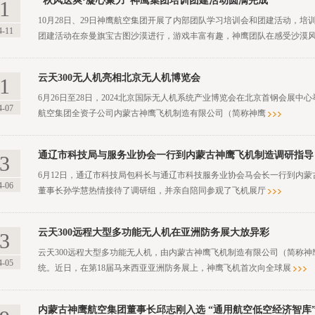
“秋风送爽·凝心聚力”神鹰集团培训团建活动圆满完成
1
10月28日、29日神鹰航空集团开展了内部团队学习培训会和团建活动，
4-11
团建活动在奈曼旗宝古图沙漠进行，游戏丰富有趣，神鹰团队在感受沙漠
云天300无人机亮相北京无人机博览会
1
6月26日至28日，2024北京国际无人机系统产业博览会在北京首钢会展
4-07
航空集团全资子公司内蒙古神鹰飞机制造有限公司（简称神鹰
通辽市科技局与服务业协会一行到内蒙古神鹰飞机制造调研指导
3
6月12日，通辽市科技局包科长与通辽市科技服务业协会马会长一行到内
4-06
董事长孙学慧热情接待了调研组，并亲自陪同参观了飞机展厅
云天300远程大型多功能无人机在亚洲防务展大放异彩
3
云天300远程大型多功能无人机，由内蒙古神鹰飞机制造有限公司（简称
4-05
统。近日，在第18届马来西亚亚洲防务展上，神鹰飞机首次向全球展
内蒙古神鹰航空集团董事长邱志刚入选 “通用航空低空经济智库