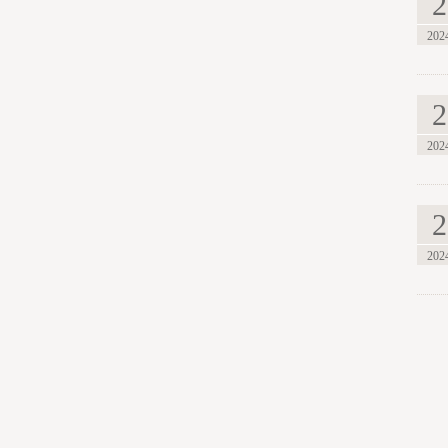
2
202
2
202
2
202