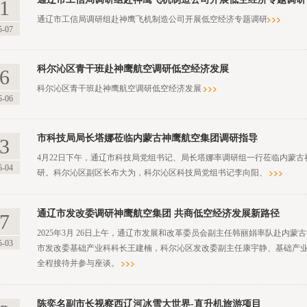
1
通辽市工信局调研组赴神鹰飞机制造公司开展低空经济专题调研​
5-07
科尔沁区青干班赴神鹰航空调研低空经济发展
6
科尔沁区青干班赴神鹰航空调研低空经济发展
5-06
市科技局局长塔娜莅临内蒙古神鹰航空集团调研指导
3
4月22日下午，通辽市科技局党组书记、局长塔娜率调研组一行莅临内蒙
5-04
研。科尔沁区副区长布大为，科尔沁区科技局党组书记李向阳、
通辽市发改委调研神鹰航空集团 共商低空经济发展新路径
7
2025年3月 26日上午，通辽市发展和改革委员会副主任韩丽娟率队赴内
5-03
市发改委基础产业科科长王建楠，科尔沁区发改委副主任康宇静、基础产
全程接待并参与座谈。
陈奕名副市长视察西辽河冰雪大世界-直升机旅游项目