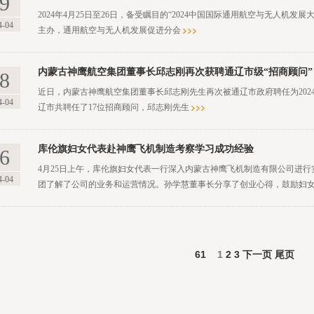
9
2024年4月25日至26日，备受瞩目的“2024中国国际通用航空与无人机
4-04
主办，通用航空与无人机发展促进分会
内蒙古神鹰航空集团董事长邱志刚再次获聘通辽市级“招商顾问”
8
近日，内蒙古神鹰航空集团董事长邱志刚先生再次被通辽市政府聘任为202
4-04
辽市共聘任了17位招商顾问，邱志刚先生
库伦旗妇女代表赴神鹰飞机制造考察学习成功经验
6
4月25日上午，库伦旗妇女代表一行深入内蒙古神鹰飞机制造有限公司进
4-04
团了解了公司的业务和运营情况。孙学慧董事长分享了创业心得，鼓励妇
61
1
2
3
下一页
尾页