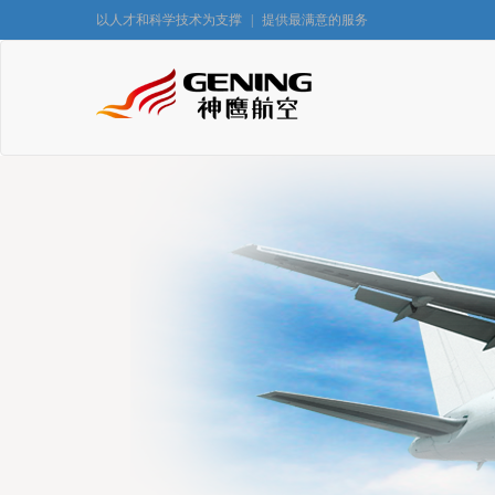
以人才和科学技术为支撑
|
提供最满意的服务
通用航空
飞机制造
我司与通辽
最新版无人
飞行培训
(Aurora)SA
空中广告
A2C
草原灭鼠
R44
航空喷洒
SY-200
农林作业
BELL407
更多服务
更多服务