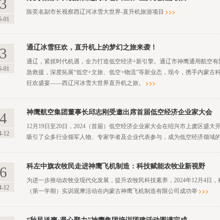
3
陈奕名副市长视察西辽河冰雪大世界-直升机旅游项目
5-01
通辽冰雪狂欢，直升机上的梦幻之旅来袭！
3
通辽，紧抓时代机遇，全力打造低空经济+新引擎。通辽市神鹰通用航空有
5-01
急救援，深度拓展“低空+文旅、低空+物流”等新业态，现今，携手内蒙古
狂欢盛宴——西辽河冰雪大世界直升机之旅。
神鹰航空集团董事长邱志刚受邀出席首届低空经济企业家大会
4
12月19日至20日，2024（首届）低空经济企业家大会在绍兴市上虞区
4-12
吸引了众多行业领军人物、专家学者及企业代表参与，成为低空经济领域
科左中旗农牧民走进神鹰飞机制造：科技赋能农牧业新视野
6
为进一步推动农牧业现代化发展，提升农牧民科技素养，2024年12月4
4-12
（第一学期）实训观摩活动在内蒙古神鹰飞机制造有限公司成功举