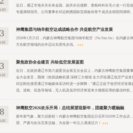
2
近日，通辽市海关关长朱金国、副关长任德辉、查检科科长毛小龙一行莅
6-03
专题调研指导。公司董事长邱志刚携国际贸易板块骨干成员全程陪同调研
神鹰集团与纳辛航空达成战略合作 共促航空产业发展
3
2026年1月21日，内蒙古神鹰航空集团与纳辛航空（Na Sim Air）在
6-01
方在航空领域的合作迈出实质性步伐。
聚焦政协全会建言 共绘低空发展蓝图
3
近日，在政协通辽市第六届委员会第五次会议上，内蒙古神鹰航空集团董
6-01
会大会发言，围绕《抢抓战略机遇 深耕三大领域 全力开拓通辽低空产业
邱志刚在接受通辽市融媒体采访时进一步阐释：“通辽正处于低空经济发展
流、巡检、应急等领域，无人机及低空经济将迎来大规模应用的最佳时机，
神鹰航空2026欢乐开局：总结展望迎新年，团建聚力暖融融
8
新年新气象，聚力启新程！内蒙古神鹰航空集团近日召开2026年工作会议
6-01
望、严肃与欢乐完美交融，为全新一年注入满满活力！