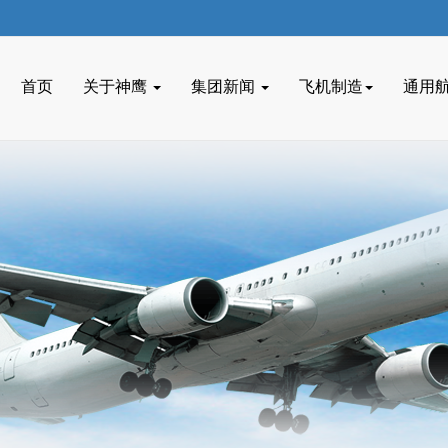
联系方式
首页
关于神鹰
集团新闻
飞机制造
通用
客服热线
机场服务
公务航空
机场管理
飞机托管
通用机场建
短途运输
机场物业管
包机飞行
机场物流服
更多服务
机场管理网
更多服务