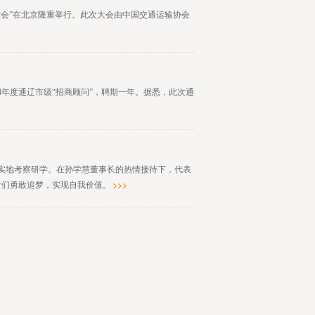
发展大会”在北京隆重举行。此次大会由中国交通运输协会
4年度通辽市级“招商顾问”，聘期一年。据悉，此次通
行实地考察研学。在孙学慧董事长的热情接待下，代表
女们勇敢追梦，实现自我价值。